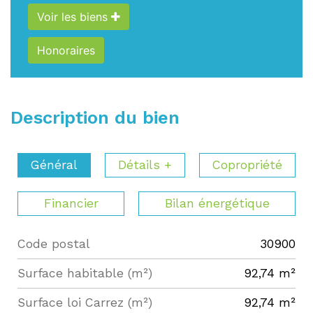
Voir les biens
Honoraires
Description du bien
Général
Détails +
Copropriété
Financier
Bilan énergétique
Code postal
30900
Label
Value
Surface habitable (m²)
92,74 m²
Surface loi Carrez (m²)
92,74 m²