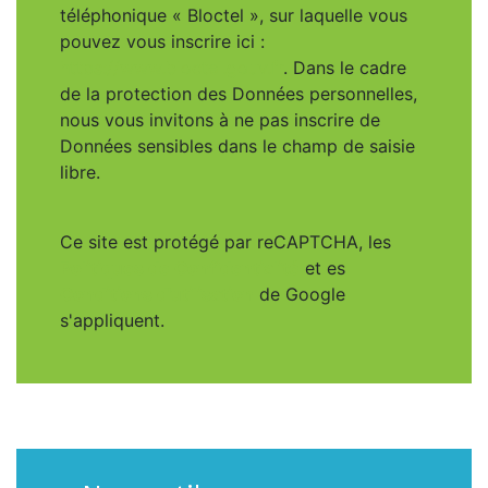
téléphonique « Bloctel », sur laquelle vous
pouvez vous inscrire ici :
https://www.bloctel.gouv.fr
. Dans le cadre
de la protection des Données personnelles,
nous vous invitons à ne pas inscrire de
Données sensibles dans le champ de saisie
libre.
Ce site est protégé par reCAPTCHA, les
Politiques de Confidentialité
et es
Conditions d'utilisation
de Google
s'appliquent.