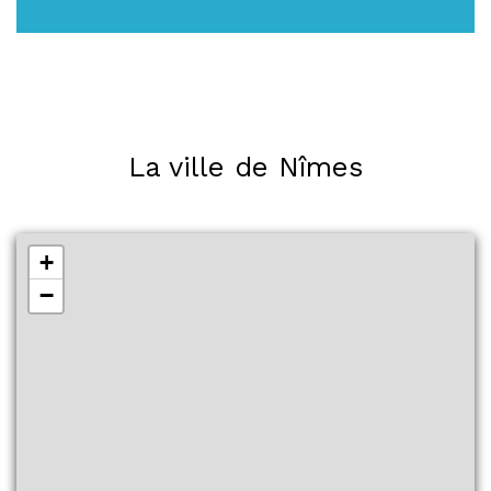
La ville de Nîmes
+
−