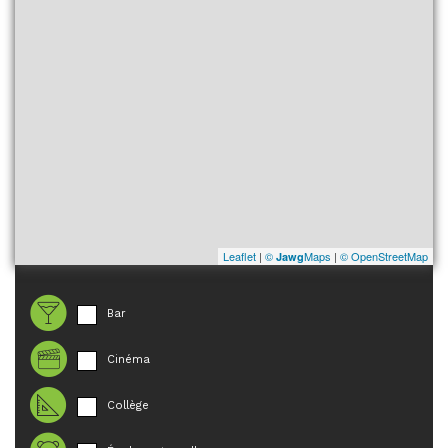
Leaflet
|
©
Maps
|
© OpenStreetMap
Jawg
Bar
Cinéma
Collège