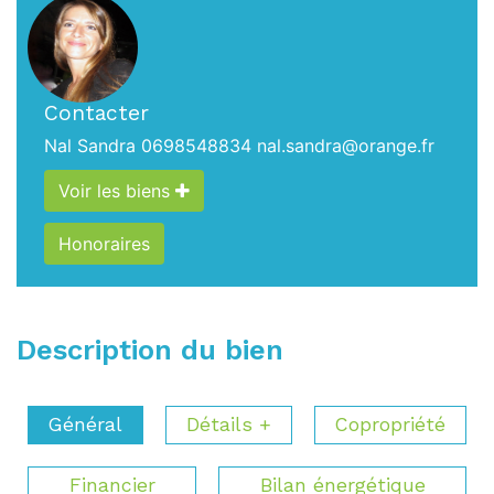
Contacter
Nal Sandra
0698548834
nal.sandra@orange.fr
Voir les biens
Honoraires
Description du bien
Général
Détails +
Copropriété
Financier
Bilan énergétique