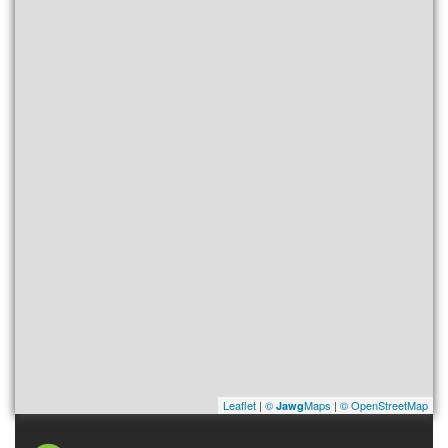
Leaflet
|
©
Maps
|
© OpenStreetMap
Jawg