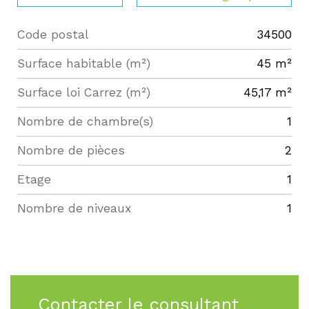
Code postal
34500
Label
Value
Surface habitable (m²)
45 m²
Surface loi Carrez (m²)
45,17 m²
Nombre de chambre(s)
1
Nombre de pièces
2
Etage
1
Nombre de niveaux
1
Contacter le consultant