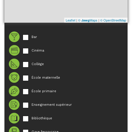
Leaflet
|
©
Maps
|
© OpenStreetMap
Jawg
Bar
Cinéma
Collège
École maternelle
École primaire
Enseignement supérieur
Bibliothèque
Gare ferroviaire