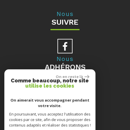
Nous
SUIVRE
Nous
ADHÉRONS
On en reste là
Comme beaucoup, notre site
utilise les cookies
Se
On aimerait vous accompagner pendant
votre visite.
CONNECTER
En poursuivant, vous acceptez l'utilisation des
cookies par ce site, afin de vous proposer des
contenus adaptés et réaliser des statistiques !