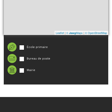
Leaflet
|
©
Maps
|
© OpenStreetMap
Jawg
École primaire
Bureau de poste
Mairie